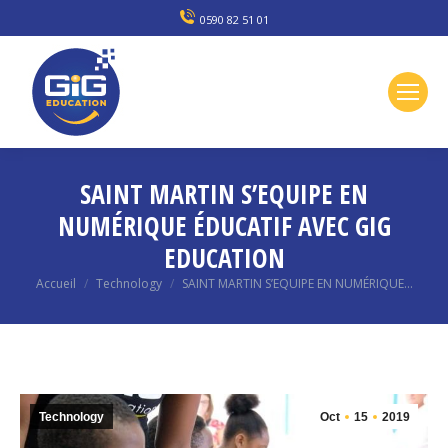
0590 82 51 01
SAINT MARTIN S’EQUIPE EN
NUMÉRIQUE ÉDUCATIF AVEC GIG
EDUCATION
Vous êtes ici :
Accueil
Technology
SAINT MARTIN S’EQUIPE EN NUMÉRIQUE…
Technology
Oct
15
2019