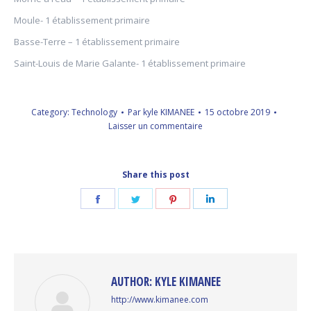
Moule- 1 établissement primaire
Basse-Terre – 1 établissement primaire
Saint-Louis de Marie Galante- 1 établissement primaire
Category:
Technology
Par
kyle KIMANEE
15 octobre 2019
Laisser un commentaire
Share this post
Share
Share
Share
Share
on
on
on
on
Facebook
Twitter
Pinterest
LinkedIn
AUTHOR:
KYLE KIMANEE
http://www.kimanee.com